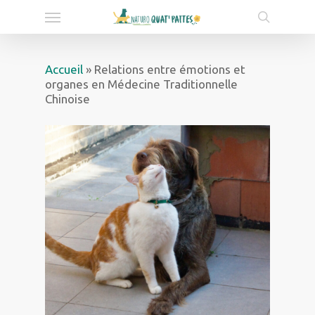
Skip
Menu
to
search
main
content
Accueil
»
Relations entre émotions et
organes en Médecine Traditionnelle
Chinoise