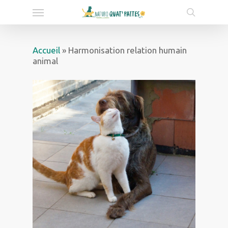
Skip
Menu
to
search
main
content
Accueil
»
Harmonisation relation humain
animal