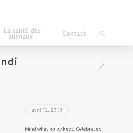
La santé des
Contact
search
animaux
endi
avril 12, 2019
Mind what no by kept. Celebrated