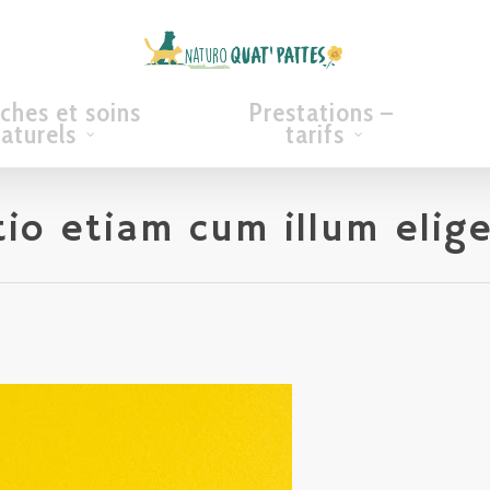
ches et soins
Prestations –
aturels
tarifs
io etiam cum illum elig