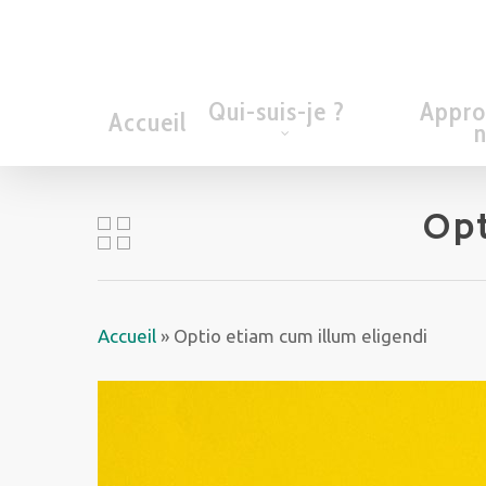
Skip
to
main
content
Qui-suis-je ?
Appro
Accueil
n
Opt
Accueil
»
Optio etiam cum illum eligendi