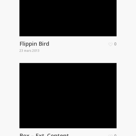
Flippin Bird
0
23 mars 2013
Box – Ext. Content
0